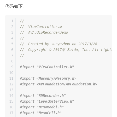
代码如下:
1

//
2

//  ViewController.m
3

//  AVAudioRecorderDemo
4

//
5

//  Created by sunyazhou on 2017/3/28.
6

//  Copyright © 2017年 Baidu, Inc. All rights 
7

//
8

9

10

11

#import <Masonry/Masonry.h>

12

13

14

#import "BDRecorder.h"

15

#import "LevelMeterView.h"

16

#import "MemoModel.h"

17

#import "MemoCell.h"
