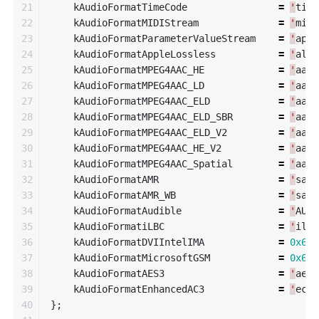
21

kAudioFormatTimeCode
=
'
time
22

kAudioFormatMIDIStream
=
'
midi
23

kAudioFormatParameterValueStream
=
'
apvs
24

kAudioFormatAppleLossless
=
'
alac
25

kAudioFormatMPEG4AAC_HE
=
'
aach
26

kAudioFormatMPEG4AAC_LD
=
'
aacl
27

kAudioFormatMPEG4AAC_ELD
=
'
aace
28

kAudioFormatMPEG4AAC_ELD_SBR
=
'
aacf
29

kAudioFormatMPEG4AAC_ELD_V2
=
'
aacg
30

kAudioFormatMPEG4AAC_HE_V2
=
'
aacp
31

kAudioFormatMPEG4AAC_Spatial
=
'
aacs
32

kAudioFormatAMR
=
'
samr
33

kAudioFormatAMR_WB
=
'
sawb
34

kAudioFormatAudible
=
'
AUDB
35

kAudioFormatiLBC
=
'
ilbc
36

kAudioFormatDVIIntelIMA
=
0x6D7
37

kAudioFormatMicrosoftGSM
=
0x6D7
38

kAudioFormatAES3
=
'
aes3
39

kAudioFormatEnhancedAC3
=
'
ec
-
3
40

};