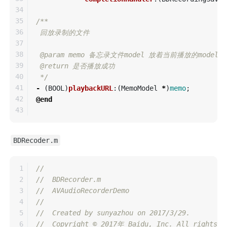
34

35

/**

36

 回放录制的文件

37

38

 @param memo 备忘录文件model 放着当前播放的model

39

 @return 是否播放成功

40

 */
41

-
(
BOOL
)
playbackURL
:(
MemoModel
*
)
memo
;
42

@end
BDRecoder.m
1

//
2

//  BDRecorder.m
3

//  AVAudioRecorderDemo
4

//
5

//  Created by sunyazhou on 2017/3/29.
6

//  Copyright © 2017年 Baidu, Inc. All rights r