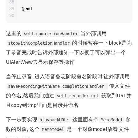
88

89

@end
这里的
当外部调用
self.completionHandler
的时候暂存一下block是为
stopWithCompletionHandler
了录音完成时告诉外部通知一下以便于可以弹出一个
UIAlertView去显示保存等操作
当停止录音, 进入语音备忘阶段命名阶段时 让外部调用
传入文件
saveRecordingWithName:completionHandler
的命名,然后我们通过
获取到URL并
self.recorder.url
且copy到tmp里面是目录并命名
下一步要实现
这里面有个
参
playbackURL:
MemoModel
数的对象, 这个
是一个对象model放着 文件
MemoModel