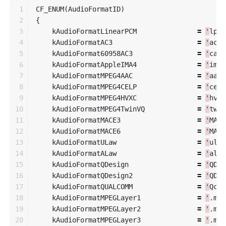
1

CF_ENUM
(
AudioFormatID
)
2

{
3

kAudioFormatLinearPCM
=
'
lpcm
4

kAudioFormatAC3
=
'
ac
-
3
5

kAudioFormat60958AC3
=
'
cac3
6

kAudioFormatAppleIMA4
=
'
ima4
7

kAudioFormatMPEG4AAC
=
'
aac
8

kAudioFormatMPEG4CELP
=
'
celp
9

kAudioFormatMPEG4HVXC
=
'
hvxc
10

kAudioFormatMPEG4TwinVQ
=
'
twvq
11

kAudioFormatMACE3
=
'
MAC3
12

kAudioFormatMACE6
=
'
MAC6
13

kAudioFormatULaw
=
'
ulaw
14

kAudioFormatALaw
=
'
alaw
15

kAudioFormatQDesign
=
'
QDMC
16

kAudioFormatQDesign2
=
'
QDM2
17

kAudioFormatQUALCOMM
=
'
Qclp
18

kAudioFormatMPEGLayer1
=
'
.
mp1
19

kAudioFormatMPEGLayer2
=
'
.
mp2
20

kAudioFormatMPEGLayer3
=
'
.
mp3