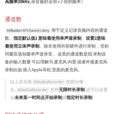
高频率20kHz
,录音最好采用 x 2 倍的频率）
通道数
用于定义记录音频内容的通道
AVNumberOfChannelsKey
数。
指定默认值1 意味着使用单声道录制
、
设置2意味
着使用立体声录制
。除非使用外部硬件进行录制，否则
同窗应该创建单声道录音。 这里的通道数是指 录制设
备的输入数量 可以理解为 麦克风 内置 或者外接麦克风
录制比如 插入Apple耳机 里面的麦克风。
以上是全面
的部分概
AVAudioRecorder
念,
支持
无限时长录制
,还可以设置
AVAudioRecorder
从
未来某一时间点开始录制
或
指定时长录制