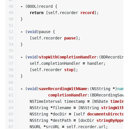
48

-
(
BOOL
)
record
{
49

return
[
self
.
recorder
record
];
50

}
51

52

-
(
void
)
pause
{
53

[
self
.
recorder
pause
];
54

}
55

56

-
(
void
)
stopWithCompletionHandler
:(
BDRecordingS
57

self
.
completionHandler
=
handler
;
58

[
self
.
recorder
stop
];
59

}
60

61

-
(
void
)
saveRecordingWithName
:(
NSString
*
)
name
62

completionHandler
:(
BDRecordingSaveC
63

NSTimeInterval
timestamp
=
[
NSDate
timeInte
64

NSString
*
filename
=
[
NSString
stringWithFo
65

NSString
*
docDir
=
[
self
documentsDirectory
66

NSString
*
destPath
=
[
docDir
stringByAppend
67

NSURL
*
srcURL
=
self
.
recorder
.
url
;