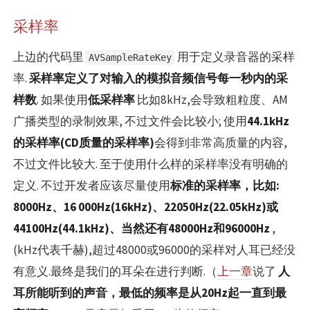
采样率
上边的代码里
用于定义录音器的采样
AVSampleRateKey
率.
采样率定义了对输入的模拟音频信号每一秒内的采
样数
. 如果使用
低采样率
比如8kHz,会导致粗粒度、AM
广播类型的录制效果, 不过文件会比较小; 使用
44.1kHz
的采样率(CD质量的采样率)
会得到非常高质量的内容,
不过文件比较大. 至于使用什么样的采样率没有明确的
定义. 不过开发者应该尽量使用
标准的采样率，比如:
8000Hz、16 000Hz(16kHz)、22050Hz(22.05kHz)或
44100Hz(44.1kHz)、当然还有48000Hz和96000Hz
,
(kHz代表千赫),超过48000或96000的采样对人耳已经没
有意义.最终是我们的耳朵在进行判断.（
上一章
说了
人
耳所能听到的声音，最低的频率是从20Hz起一直到最