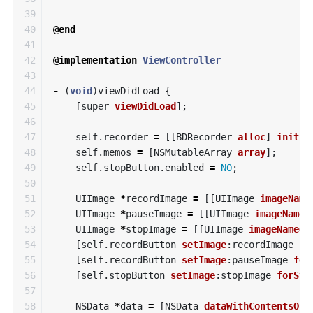
39

40

@end
41

42

@implementation
ViewController
43

44

-
(
void
)
viewDidLoad
{
45

[
super
viewDidLoad
];
46

47

self
.
recorder
=
[[
BDRecorder
alloc
]
init
];
48

self
.
memos
=
[
NSMutableArray
array
];
49

self
.
stopButton
.
enabled
=
NO
;
50

51

UIImage
*
recordImage
=
[[
UIImage
imageName
52

UIImage
*
pauseImage
=
[[
UIImage
imageNamed
53

UIImage
*
stopImage
=
[[
UIImage
imageNamed
:
54

[
self
.
recordButton
setImage
:
recordImage
fo
55

[
self
.
recordButton
setImage
:
pauseImage
for
56

[
self
.
stopButton
setImage
:
stopImage
forSta
57

58

NSData
*
data
=
[
NSData
dataWithContentsOfU