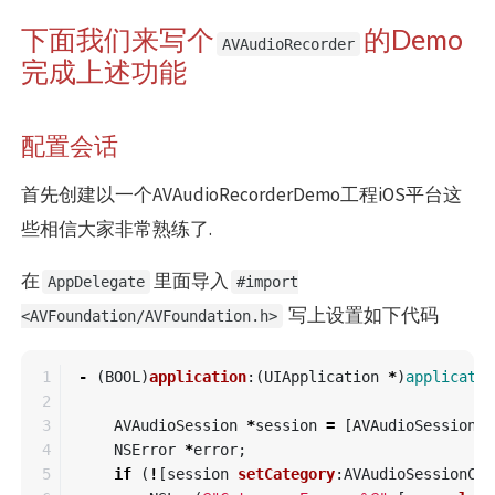
下面我们来写个
的Demo
AVAudioRecorder
完成上述功能
配置会话
首先创建以一个AVAudioRecorderDemo工程iOS平台这
些相信大家非常熟练了.
在
里面导入
AppDelegate
#import
写上设置如下代码
<AVFoundation/AVFoundation.h>
1

-
(
BOOL
)
application
:(
UIApplication
*
)
applicatio
2

3

AVAudioSession
*
session
=
[
AVAudioSession
s
4

NSError
*
error
;
5

if
(
!
[
session
setCategory
:
AVAudioSessionCat