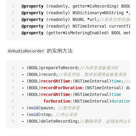
1

@property
(
readonly
,
getter
=
isRecording
)
BOOL
r
2

@property
(
readonly
)
NSDictionary
<
NSString
*
,
i
3

@property
(
readonly
)
NSURL
*
url
;
//录音文件存放UR
4

@property
(
readonly
)
NSTimeInterval
currentTime
@property
(
getter
=
isMeteringEnabled
)
BOOL
meter
的实例方法:
AVAudioRecorder
1

-
(
BOOL
)
prepareToRecord
;
//为录音准备缓冲区
2

-
(
BOOL
)
record
;
//录音开始，暂停后调用会恢复录音
3

-
(
BOOL
)
recordAtTime
:(
NSTimeInterval
)
time
;
//在
4

-
(
BOOL
)
recordForDuration
:(
NSTimeInterval
)
dura
5

-
(
BOOL
)
recordAtTime
:(
NSTimeInterval
)
time
6

forDuration
:(
NSTimeInterval
)
duration
;
7

-
(
void
)
pause
;
//暂停录音
8

-
(
void
)
stop
;
//停止录音
-
(
BOOL
)
deleteRecording
;
//删除录音，必须先停止录