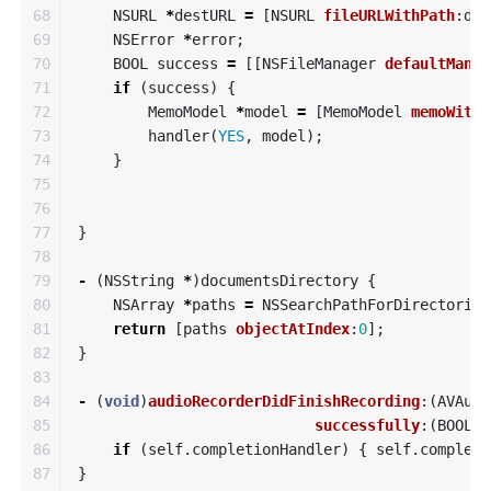
68

NSURL
*
destURL
=
[
NSURL
fileURLWithPath
:
des
69

NSError
*
error
;
70

BOOL
success
=
[[
NSFileManager
defaultManag
71

if
(
success
)
{
72

MemoModel
*
model
=
[
MemoModel
memoWithT
73

handler
(
YES
,
model
);
74

}
75

76

77

}
78

79

-
(
NSString
*
)
documentsDirectory
{
80

NSArray
*
paths
=
NSSearchPathForDirectories
81

return
[
paths
objectAtIndex
:
0
];
82

}
83

84

-
(
void
)
audioRecorderDidFinishRecording
:(
AVAudi
85

successfully
:(
BOOL
)
f
86

if
(
self
.
completionHandler
)
{
self
.
completi
87

}