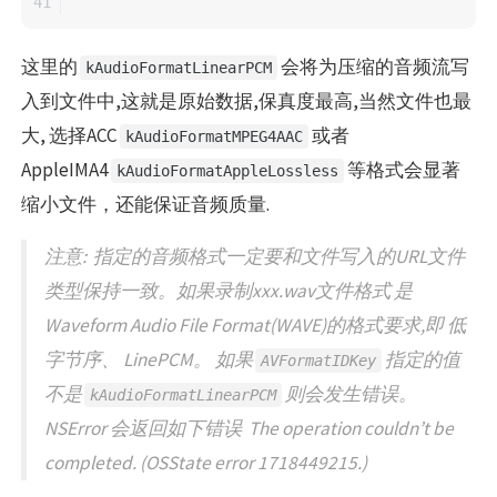
这里的
会将为压缩的音频流写
kAudioFormatLinearPCM
入到文件中,这就是原始数据,保真度最高,当然文件也最
大, 选择ACC
或者
kAudioFormatMPEG4AAC
AppleIMA4
等格式会显著
kAudioFormatAppleLossless
缩小文件，还能保证音频质量.
注意:
指定的音频格式一定要和文件写入的URL文件
类型保持一致。如果录制xxx.wav文件格式 是
Waveform Audio File Format(WAVE)的格式要求,即 低
字节序、 LinePCM。 如果
指定的值
AVFormatIDKey
不是
则会发生错误。
kAudioFormatLinearPCM
NSError 会返回如下错误
The operation couldn’t be
completed. (OSState error 1718449215.)