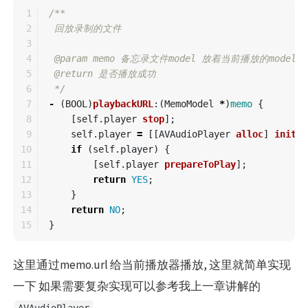
1

/**

2

 回放录制的文件

3

4

 @param memo 备忘录文件model 放着当前播放的model

5

 @return 是否播放成功

6

 */
7

-
(
BOOL
)
playbackURL
:(
MemoModel
*
)
memo
{
8

[
self
.
player
stop
];
9

self
.
player
=
[[
AVAudioPlayer
alloc
]
initWi
10

if
(
self
.
player
)
{
11

[
self
.
player
prepareToPlay
];
12

return
YES
;
13

}
14

return
NO
;
}
这里通过memo.url 给当前播放器播放, 这里就简单实现
一下 如果需要复杂实现可以参考我上一章讲解的