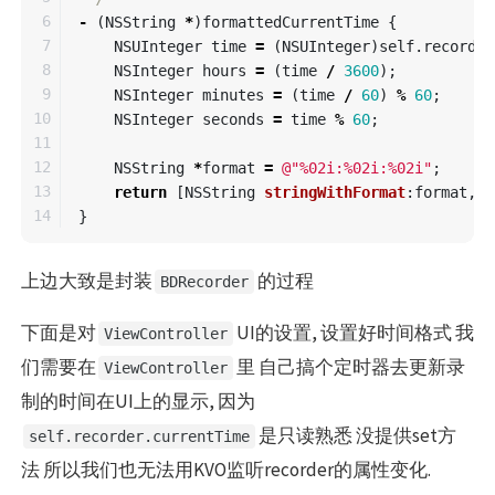
6

-
(
NSString
*
)
formattedCurrentTime
{
7

NSUInteger
time
=
(
NSUInteger
)
self
.
recorder
8

NSInteger
hours
=
(
time
/
3600
);
9

NSInteger
minutes
=
(
time
/
60
)
%
60
;
10

NSInteger
seconds
=
time
%
60
;
11

12

NSString
*
format
=
@"%02i:%02i:%02i"
;
13

return
[
NSString
stringWithFormat
:
format
,
h
}
上边大致是封装
的过程
BDRecorder
下面是对
UI的设置, 设置好时间格式 我
ViewController
们需要在
里 自己搞个定时器去更新录
ViewController
制的时间在UI上的显示, 因为
是只读熟悉 没提供set方
self.recorder.currentTime
法 所以我们也无法用KVO监听recorder的属性变化.