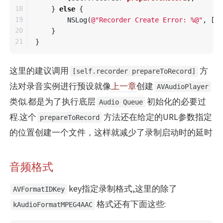
18

}
else
{
19

NSLog
(
@"Recorder Create Error: %@"
,
[
er
20

}
}
这里的建议调用
方
[self.recorder prepareToRecord]
法对录音实例进行预设就像
上一章
创建
AVAudioPlayer
类似.都是为了执行底层
初始化的必要过
Audio Queue
程.这个
方法还在给定的URL参数指定
prepareToRecord
的位置创建一个文件，这样就减少了录制启动时的延时
音频格式
key指定录制格式,这里的除了
AVFormatIDKey
格式还有下面这些:
kAudioFormatMPEG4AAC