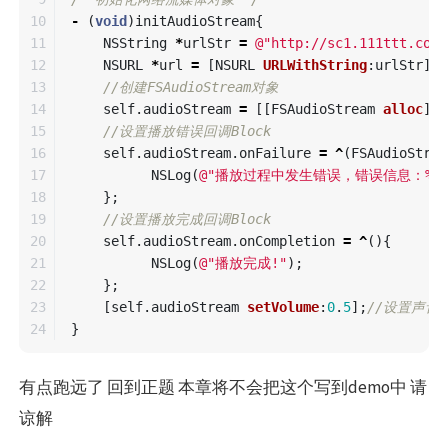
10

-
(
void
)
initAudioStream
{
11

NSString
*
urlStr
=
@"http://sc1.111ttt.com/
12

NSURL
*
url
=
[
NSURL
URLWithString
:
urlStr
];
13

//创建FSAudioStream对象
14

self
.
audioStream
=
[[
FSAudioStream
alloc
]
i
15

//设置播放错误回调Block
16

self
.
audioStream
.
onFailure
=
^
(
FSAudioStrea
17

NSLog
(
@"播放过程中发生错误，错误信息：%@
18

};
19

//设置播放完成回调Block
20

self
.
audioStream
.
onCompletion
=
^
(){
21

NSLog
(
@"播放完成!"
);
22

};
23

[
self
.
audioStream
setVolume
:
0
.
5
];
//设置声音
}
有点跑远了 回到正题 本章将不会把这个写到demo中 请
谅解