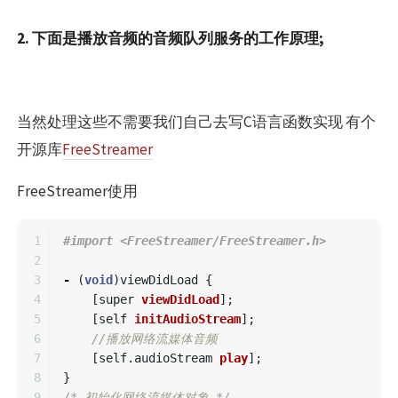
2. 下面是播放音频的音频队列服务的工作原理;
当然处理这些不需要我们自己去写C语言函数实现 有个
开源库
FreeStreamer
FreeStreamer使用
1

2

3

-
(
void
)
viewDidLoad
{
4

[
super
viewDidLoad
];
5

[
self
initAudioStream
];
6

//播放网络流媒体音频
7

[
self
.
audioStream
play
];
8

}
9

/* 初始化网络流媒体对象 */