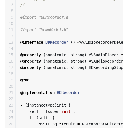
7

//
8

9

10

11

12

13

@interface
BDRecorder
()
<
AVAudioRecorderDelega
14

15

@property
(
nonatomic
,
strong
)
AVAudioPlayer
*
pl
16

@property
(
nonatomic
,
strong
)
AVAudioRecorder
*
17

@property
(
nonatomic
,
strong
)
BDRecordingStopCo
18

19

@end
20

21

@implementation
BDRecorder
22

23

-
(
instancetype
)
init
{
24

self
=
[
super
init
];
25

if
(
self
)
{
26

NSString
*
temDir
=
NSTemporaryDirectory