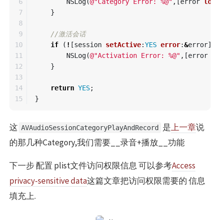
6

NSLog
(
@"Category Error: %@"
,[
error
loca
7

}
8

9

//激活会话
10

if
(
!
[
session
setActive
:
YES
error
:
&
error
])
11

NSLog
(
@"Activation Error: %@"
,[
error
lo
12

}
13

14

return
YES
;
}
这
是
上一章
说
AVAudioSessionCategoryPlayAndRecord
的那几种Category,我们需要__录音+播放__功能
下一步 配置 plist文件访问权限信息 可以参考
Access
privacy-sensitive data
这篇文章把访问权限需要的 信息
填充上.