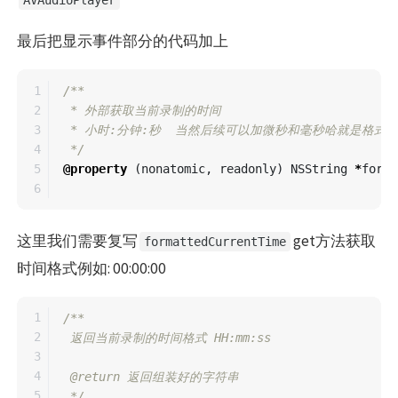
AVAudioPlayer
最后把显示事件部分的代码加上
1

/**

2

 * 外部获取当前录制的时间

3

 * 小时:分钟:秒  当然后续可以加微秒和毫秒哈就是格式字符串 
4

 */
5

@property
(
nonatomic
,
readonly
)
NSString
*
forma
这里我们需要复写
get方法获取
formattedCurrentTime
时间格式例如: 00:00:00
1

/**

2

 返回当前录制的时间格式 HH:mm:ss

3

4

 @return 返回组装好的字符串

5

 */