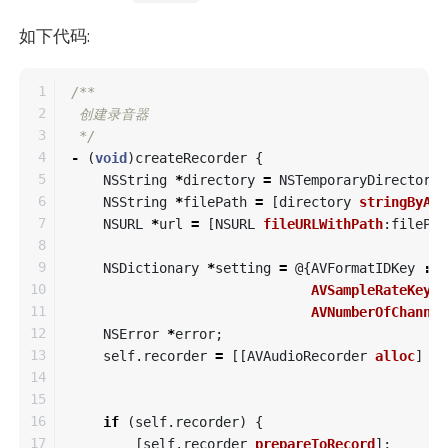
如下代码:
1

/**

2

 创建录音器

3

 */
4

-
(
void
)
createRecorder
{
5

NSString
*
directory
=
NSTemporaryDirectory
(
6

NSString
*
filePath
=
[
directory
stringByApp
7

NSURL
*
url
=
[
NSURL
fileURLWithPath
:
filePat
8

9

NSDictionary
*
setting
=
@{
AVFormatIDKey
:
@
10

AVSampleRateKey:
11

AVNumberOfChannel
12

NSError
*
error
;
13

self
.
recorder
=
[[
AVAudioRecorder
alloc
]
in
14

15

16

if
(
self
.
recorder
)
{
17

[
self
.
recorder
prepareToRecord
];