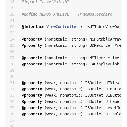
18

19

20

21

22

@interface
ViewController
()
<
UITableViewDeleg
23

24

@property
(
nonatomic
,
strong
)
NSMutableArray
<
25

@property
(
nonatomic
,
strong
)
BDRecorder
*
reco
26

27

@property
(
nonatomic
,
strong
)
NSTimer
*
timer
;
28

@property
(
nonatomic
,
strong
)
CADisplayLink
*
l
29

30

31

@property
(
weak
,
nonatomic
)
IBOutlet
UIView
*
c
32

@property
(
weak
,
nonatomic
)
IBOutlet
UIButton
33

@property
(
weak
,
nonatomic
)
IBOutlet
UIButton
34

@property
(
weak
,
nonatomic
)
IBOutlet
UILabel
*
35

@property
(
weak
,
nonatomic
)
IBOutlet
LevelMete
36

@property
(
weak
,
nonatomic
)
IBOutlet
UITableVi
37

38
