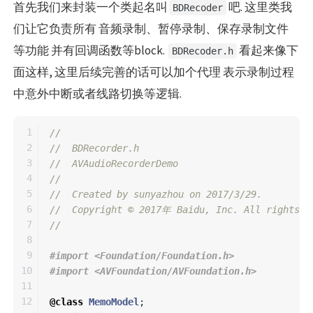
首先我们来封装一个类起名叫
吧. 这里类我
BDRecoder
们让它负责所有 音频录制、暂停录制、保存录制文件
等功能 并有回调函数等block.
看起来像下
BDRecoder.h
面这样, 这里后续完善的话可以加个代理 表示录制过程
中意外中断或者线路切换等逻辑.
1

//
2

//  BDRecorder.h
3

//  AVAudioRecorderDemo
4

//
5

//  Created by sunyazhou on 2017/3/29.
6

//  Copyright © 2017年 Baidu, Inc. All rights r
7

//
8

9

#import <Foundation/Foundation.h>

10

11

12

@class
MemoModel
;