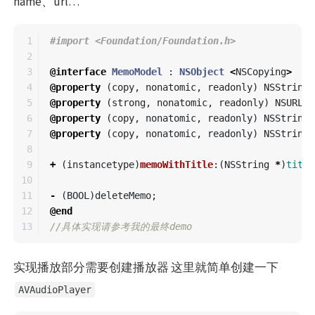
name、url…
1

2

3

@interface
MemoModel
:
NSObject
<
NSCopying
>
4

@property
(
copy
,
nonatomic
,
readonly
)
NSString
5

@property
(
strong
,
nonatomic
,
readonly
)
NSURL
*
6

@property
(
copy
,
nonatomic
,
readonly
)
NSString
7

@property
(
copy
,
nonatomic
,
readonly
)
NSString
8

9

+
(
instancetype
)
memoWithTitle
:(
NSString
*
)
title
10

11

-
(
BOOL
)
deleteMemo
;
12

@end
//具体实现请参考我的最终demo
实现播放部分需要创建播放器 这里就简单创建一下
AVAudioPlayer