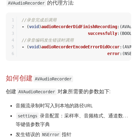
的代理方法:
AVAudioRecorder
1

//录音完成后调用
2

-
(
void
)
audioRecorderDidFinishRecording
:(
AVAudi
3

successfully
:(
BOOL
)
f
4

//录音编码发生错误时调用
5

-
(
void
)
audioRecorderEncodeErrorDidOccur
:(
AVAud
error
:(
NSErr
如何创建
AVAudioRecorder
创建
对象所需要的参数如下:
AVAudioRecorder
音频流录制时写入到本地的路径URL
录音配置：采样率、音频格式、通道数…
settings
等键值参数字典
发生错误的
指针
NSError