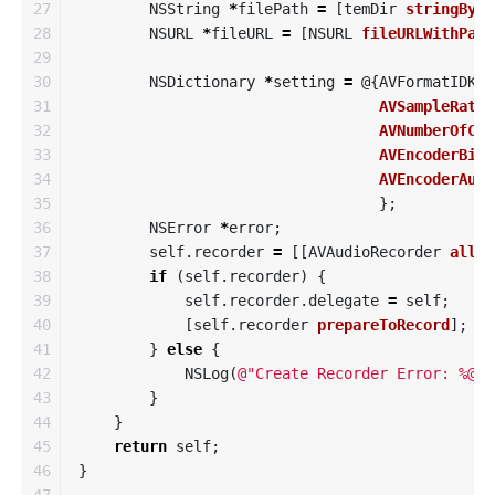
27

NSString
*
filePath
=
[
temDir
stringByAp
28

NSURL
*
fileURL
=
[
NSURL
fileURLWithPath
29

30

NSDictionary
*
setting
=
@{
AVFormatIDKey
31

AVSampleRateK
32

AVNumberOfCha
33

AVEncoderBitD
34

AVEncoderAudi
35

};
36

NSError
*
error
;
37

self
.
recorder
=
[[
AVAudioRecorder
alloc
38

if
(
self
.
recorder
)
{
39

self
.
recorder
.
delegate
=
self
;
40

[
self
.
recorder
prepareToRecord
];
41

}
else
{
42

NSLog
(
@"Create Recorder Error: %@"
,
43

}
44

}
45

return
self
;
46

}
47
