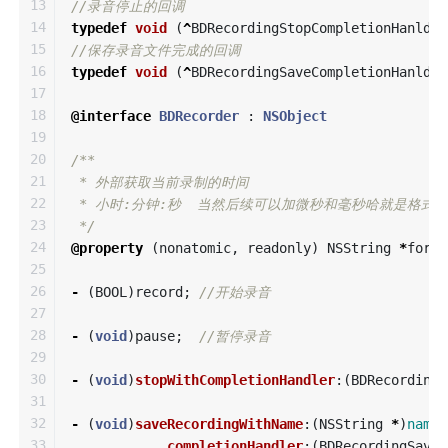
13

//录音停止的回调
14

typedef
void
(
^
BDRecordingStopCompletionHanlder
15

//保存录音文件完成的回调
16

typedef
void
(
^
BDRecordingSaveCompletionHanlder
17

18

@interface
BDRecorder
:
NSObject
19

20

/**

21

 * 外部获取当前录制的时间

22

 * 小时:分钟:秒  当然后续可以加微秒和毫秒哈就是格式字符串 
23

 */
24

@property
(
nonatomic
,
readonly
)
NSString
*
forma
25

26

-
(
BOOL
)
record
;
//开始录音
27

28

-
(
void
)
pause
;
//暂停录音
29

30

-
(
void
)
stopWithCompletionHandler
:(
BDRecordingS
31

32

-
(
void
)
saveRecordingWithName
:(
NSString
*
)
name
33

completionHandler
:(
BDRecordingSaveC