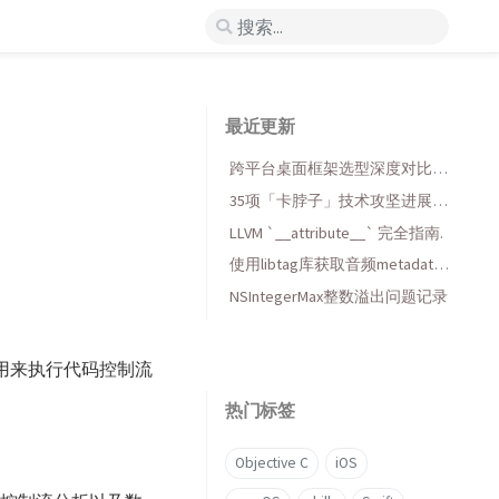
最近更新
跨平台桌面框架选型深度对比：
一个 iOS 开发者的 Qt6 之旅
35项「卡脖子」技术攻坚进展梳
理
LLVM `__attribute__` 完全指南.
使用libtag库获取音频metadata
元数据
NSIntegerMax整数溢出问题记录
r) ，用来执行代码控制流
热门标签
Objective C
iOS