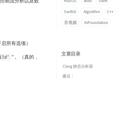
的控制流分析以及数
macOS
skills
Swift
SwiftUI
Algorithm
C++
音视频
AVFoundation
开启所有选项）
文章目录
” 。（真的，
ild’
Clang 静态分析器
建议：