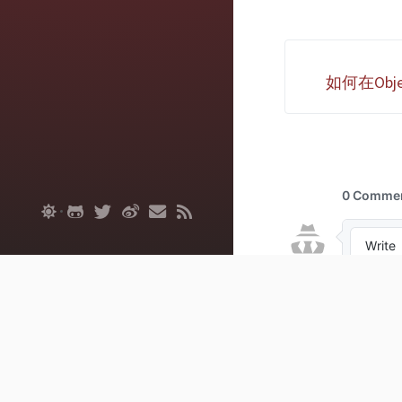
并且保留原文链接
理解合作. 如果
您能有帮助,您可以
如何在Obj
方式订阅本站,感谢
近在学习一些Swif
有些比较有意思
记了笔记 先看问
一个文本文件，
词的使用频率并
序，打印出...