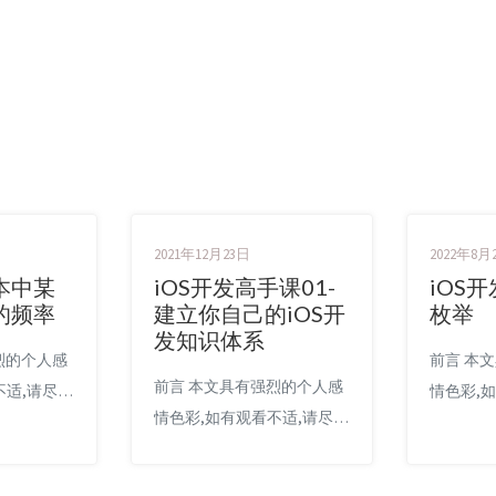
2021年12月23日
2022年8月
本中某
iOS开发高手课01-
iOS
的频率
建立你自己的iOS开
枚举
发知识体系
烈的个人感
前言 本
前言 本文具有强烈的个人感
不适,请尽快
情色彩,
情色彩,如有观看不适,请尽快
为个人学习记
关闭. 
关闭. 本文仅作为个人学习记
许可协议范
录使用,
录使用,也欢迎在许可协议范
请尊重版权
围内转载