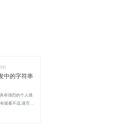
22日
开发中的字符串
文具有强烈的个人感
如有观看不适,请尽快
本文仅作为个人学习记
也欢迎在许可协议范
或分享,请尊重版权