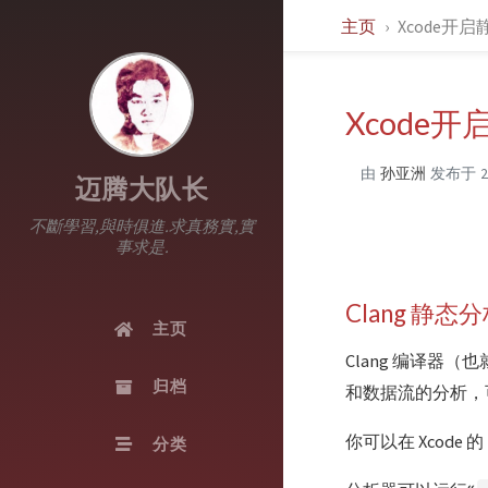
主页
Xcode开
Xcode
由
孙亚洲
发布于
迈腾大队长
不斷學習,與時俱進.求真務實,實
事求是.
Clang 静态
主页
Clang 编译器（也
归档
和数据流的分析，
你可以在 Xcode 的
分类