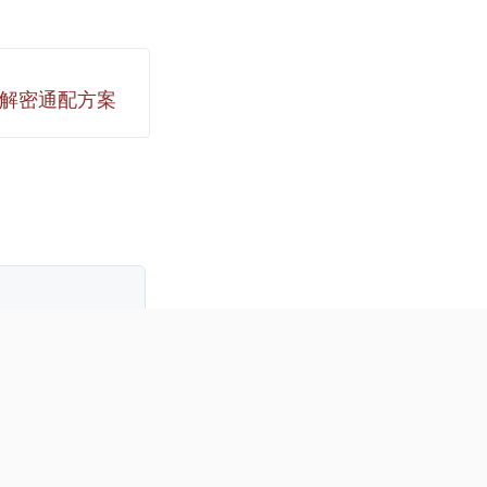
原文链接,谢谢您的
. 如果您觉得本站对
,您可以使用RSS
SA加密解密通配方案
站,感谢支持! 枚
ective-C中并没有一
类型来定义字符串
们常用的枚举都是整
伸长累加+1. 1 2 3