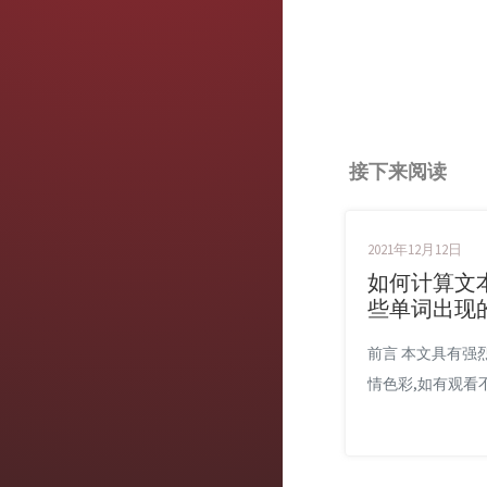
接下来阅读
2021年12月12日
如何计算文
些单词出现
前言 本文具有强
情色彩,如有观看
关闭. 本文仅作
录使用,也欢迎在
围内转载或分享,