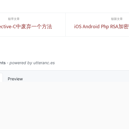
围内转载或分享,请尊重版权
,谢谢您的
并且保留
并且保留原文链接,谢谢您的
您觉得本站对
理解合作
理解合作. 如果您觉得本站对
使用RSS
您能有帮助
ective-C中废弃一个方法
iOS Android Php R
您能有帮助,您可以使用RSS
支持! 最
方式订阅本
方式订阅本站,感谢支持! 首
t中的语法,
举 在Obj
先致敬一下iOS领域开发者-
的内容我都
个专门的
戴铭,我也非常推荐大家买它
题 如何读入
枚举.我
的课程,本篇文章主要是学习
确定所有单
形,并且自动
时记录的笔记,记录大佬讲述
从高到低排
4 5 6 7...
的内容. 学习资料 Awesom...