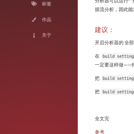
分析器可以运行“
标签
据流分析，因此能
作品
建议：
关于
开启分析器的 全
在
build setting
一定要这样做——
把
build setting
把
build setting
全文完
参考