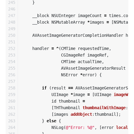
245

}
246

247

__block
NSUInteger
imageCount
=
times
.
coun
248

__block
NSMutableArray
*
images
=
[
NSMutabl
249

250

AVAssetImageGeneratorCompletionHandler
han
251

252

handler
=
^
(
CMTime
requestedTime
,
253

CGImageRef
imageRef
,
254

CMTime
actualTime
,
255

AVAssetImageGeneratorResult
re
256

NSError
*
error
)
{
257

258

if
(
result
==
AVAssetImageGeneratorSuc
259

UIImage
*
image
=
[
UIImage
imageWit
260

id
thumbnail
=
261

[
THThumbnail
thumbnailWithImage
:
im
262

[
images
addObject
:
thumbnail
];
263

}
else
{
264

NSLog
(
@"Error: %@"
,
[
error
localiz