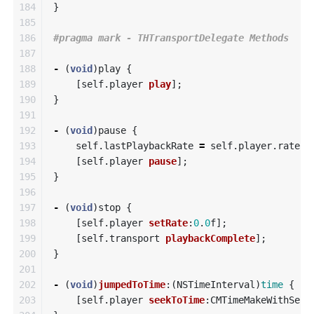
184

}
185

186

187

188

-
(
void
)
play
{
189

[
self
.
player
play
];
190

}
191

192

-
(
void
)
pause
{
193

self
.
lastPlaybackRate
=
self
.
player
.
rate
;
194

[
self
.
player
pause
];
195

}
196

197

-
(
void
)
stop
{
198

[
self
.
player
setRate
:
0
.
0
f
];
199

[
self
.
transport
playbackComplete
];
200

}
201

202

-
(
void
)
jumpedToTime
:(
NSTimeInterval
)
time
{
203

[
self
.
player
seekToTime
:
CMTimeMakeWithSeco