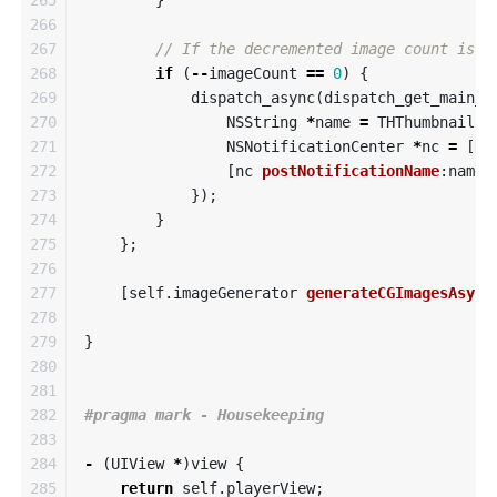
265

}
266

267

// If the decremented image count is a
268

if
(
--
imageCount
==
0
)
{
269

dispatch_async
(
dispatch_get_main_q
270

NSString
*
name
=
THThumbnailsG
271

NSNotificationCenter
*
nc
=
[
NS
272

[
nc
postNotificationName
:
name
273

});
274

}
275

};
276

277

[
self
.
imageGenerator
generateCGImagesAsync
278

279

}
280

281

282

283

284

-
(
UIView
*
)
view
{
285

return
self
.
playerView
;