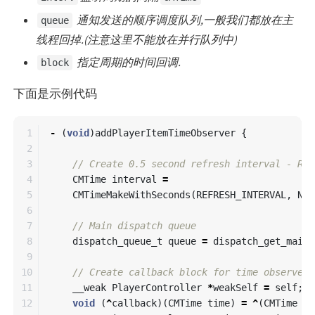
通知发送的顺序调度队列,一般我们都放在主
queue
线程回掉.(注意这里不能放在并行队列中)
指定周期的时间回调.
block
下面是示例代码
1

-
(
void
)
addPlayerItemTimeObserver
{
2

3

// Create 0.5 second refresh interval - REF
4

CMTime
interval
=
5

CMTimeMakeWithSeconds
(
REFRESH_INTERVAL
,
NSE
6

7

// Main dispatch queue
8

dispatch_queue_t
queue
=
dispatch_get_main_
9

10

// Create callback block for time observer
11

__weak
PlayerController
*
weakSelf
=
self
;
12

void
(
^
callback
)(
CMTime
time
)
=
^
(
CMTime
ti