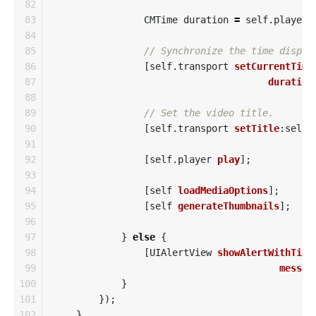
82

83

CMTime
duration
=
self
.
playerI
84

85

// Synchronize the time displa
86

[
self
.
transport
setCurrentTime
87

duration
88

89

// Set the video title.
90

[
self
.
transport
setTitle
:
self
.
91

92

[
self
.
player
play
];
93

94

[
self
loadMediaOptions
];
95

[
self
generateThumbnails
];
96

97

}
else
{
98

[
UIAlertView
showAlertWithTitl
99

messag
100

}
101

});
102

}