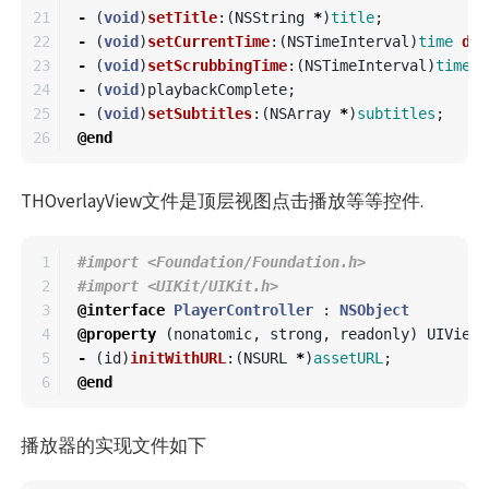
21

-
(
void
)
setTitle
:(
NSString
*
)
title
;
22

-
(
void
)
setCurrentTime
:(
NSTimeInterval
)
time
dur
23

-
(
void
)
setScrubbingTime
:(
NSTimeInterval
)
time
;
24

-
(
void
)
playbackComplete
;
25

-
(
void
)
setSubtitles
:(
NSArray
*
)
subtitles
;
@end
THOverlayView文件是顶层视图点击播放等等控件.
1

#import <Foundation/Foundation.h>

2

3

@interface
PlayerController
:
NSObject
4

@property
(
nonatomic
,
strong
,
readonly
)
UIView
5

-
(
id
)
initWithURL
:(
NSURL
*
)
assetURL
;
@end
播放器的实现文件如下