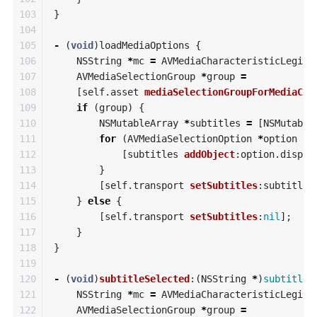
103

}
104

105

-
(
void
)
loadMediaOptions
{
106

NSString
*
mc
=
AVMediaCharacteristicLegibl
107

AVMediaSelectionGroup
*
group
=
108

[
self
.
asset
mediaSelectionGroupForMediaCha
109

if
(
group
)
{
110

NSMutableArray
*
subtitles
=
[
NSMutable
111

for
(
AVMediaSelectionOption
*
option
in
112

[
subtitles
addObject
:
option
.
displa
113

}
114

[
self
.
transport
setSubtitles
:
subtitles
115

}
else
{
116

[
self
.
transport
setSubtitles
:
nil
];
117

}
118

}
119

120

-
(
void
)
subtitleSelected
:(
NSString
*
)
subtitle
121

NSString
*
mc
=
AVMediaCharacteristicLegibl
122

AVMediaSelectionGroup
*
group
=