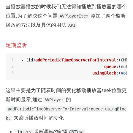
当播放器播放的时候我们无法得知播放到播放器的哪个
位置,为了解决这个问题
添加了两个监听
AVPlayerItem
播放的方法以及具体的用法
.
API
定期监听
1

-
(
id
)
addPeriodicTimeObserverForInterval
:(
CMTim
2

queue
:(
nulla
usingBlock
:(
void
这里主要是为了随着时间的变化移动播放器seek位置更
新时间显示,通过
的
AVPlayer
addPeriodicTimeObserverForInterval:queue:usingBloc
来监听播放时间的变化
k:
监听周期的间隔
interv
CMTime