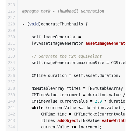
225

226

227

228

-
(
void
)
generateThumbnails
{
229

230

self
.
imageGenerator
=
231

[
AVAssetImageGenerator
assetImageGenerator
232

233

// Generate the @2x equivalent
234

self
.
imageGenerator
.
maximumSize
=
CGSizeMa
235

236

CMTime
duration
=
self
.
asset
.
duration
;
237

238

NSMutableArray
*
times
=
[
NSMutableArray
ar
239

CMTimeValue
increment
=
duration
.
value
/
2
240

CMTimeValue
currentValue
=
2
.
0
*
duration
.
241

while
(
currentValue
<=
duration
.
value
)
{
242

CMTime
time
=
CMTimeMake
(
currentValue
,
243

[
times
addObject
:[
NSValue
valueWithCMT
244

currentValue
+=
increment
;