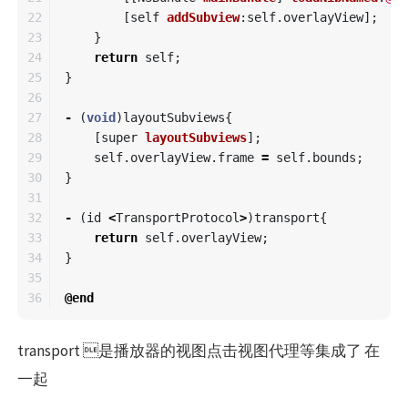
22

[
self
addSubview
:
self
.
overlayView
];
23

}
24

return
self
;
25

}
26

27

-
(
void
)
layoutSubviews
{
28

[
super
layoutSubviews
];
29

self
.
overlayView
.
frame
=
self
.
bounds
;
30

}
31

32

-
(
id
<
TransportProtocol
>
)
transport
{
33

return
self
.
overlayView
;
34

}
35

@end
transport 是播放器的视图点击视图代理等集成了 在
一起