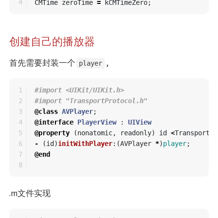
CMTime
zeroTime
=
kCMTimeZero
;
创建自己的播放器
首先需要封装一个
,
player
1

#import <UIKit/UIKit.h>

2

3

@class
AVPlayer
;
4

@interface
PlayerView
:
UIView
5

@property
(
nonatomic
,
readonly
)
id
<
TransportPr
6

-
(
id
)
initWithPlayer
:(
AVPlayer
*
)
player
;
7

@end
.m文件实现