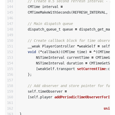
143

// Create 0.5 second refresh interval - RE
144

CMTime
interval
=
145

CMTimeMakeWithSeconds
(
REFRESH_INTERVAL
,
NS
146

147

// Main dispatch queue
148

dispatch_queue_t
queue
=
dispatch_get_main
149

150

// Create callback block for time observer
151

__weak
PlayerController
*
weakSelf
=
self
;
152

void
(
^
callback
)(
CMTime
time
)
=
^
(
CMTime
t
153

NSTimeInterval
currentTime
=
CMTimeGet
154

NSTimeInterval
duration
=
CMTimeGetSec
155

[
weakSelf
.
transport
setCurrentTime
:
cur
156

};
157

158

// Add observer and store pointer for futu
159

self
.
timeObserver
=
160

[
self
.
player
addPeriodicTimeObserverForInt
161

162

using
163

}