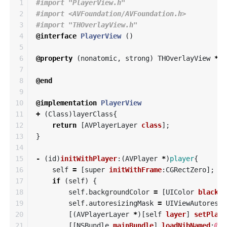
1

#import "PlayerView.h"

2

#import <AVFoundation/AVFoundation.h>

3

4

@interface
PlayerView
()
5

6

@property
(
nonatomic
,
strong
)
THOverlayView
*
ov
7

8

@end
9

10

@implementation
PlayerView
11

+
(
Class
)
layerClass
{
12

return
[
AVPlayerLayer
class
];
13

}
14

15

-
(
id
)
initWithPlayer
:(
AVPlayer
*
)
player
{
16

self
=
[
super
initWithFrame
:
CGRectZero
];
17

if
(
self
)
{
18

self
.
backgroundColor
=
[
UIColor
blackCo
19

self
.
autoresizingMask
=
UIViewAutoresiz
20

[(
AVPlayerLayer
*
)[
self
layer
]
setPlaye
21

[[
NSBundle
mainBundle
]
loadNibNamed
:
@"T