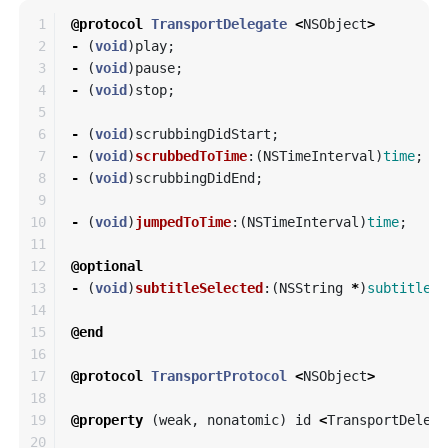
1

@protocol
TransportDelegate
<
NSObject
>
2

-
(
void
)
play
;
3

-
(
void
)
pause
;
4

-
(
void
)
stop
;
5

6

-
(
void
)
scrubbingDidStart
;
7

-
(
void
)
scrubbedToTime
:(
NSTimeInterval
)
time
;
8

-
(
void
)
scrubbingDidEnd
;
9

10

-
(
void
)
jumpedToTime
:(
NSTimeInterval
)
time
;
11

12

@optional
13

-
(
void
)
subtitleSelected
:(
NSString
*
)
subtitle
;
14

15

@end
16

17

@protocol
TransportProtocol
<
NSObject
>
18

19

@property
(
weak
,
nonatomic
)
id
<
TransportDelega
20
