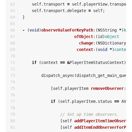
62

self
.
transport
=
self
.
playerView
.
transport
63

self
.
transport
.
delegate
=
self
;
64

}
65

66

-
(
void
)
observeValueForKeyPath
:(
NSString
*
)
key
67

ofObject
:(
id
)
object
68

change
:(
NSDictionary
*
69

context
:(
void
*
)
context
70

71

if
(
context
==
&
PlayerItemStatusContext
)
{
72

73

dispatch_async
(
dispatch_get_main_queue
74

75

[
self
.
playerItem
removeObserver
:
se
76

77

if
(
self
.
playerItem
.
status
==
AVPl
78

79

// Set up time observers.     
80

[
self
addPlayerItemTimeObserve
81

[
self
addItemEndObserverForPla