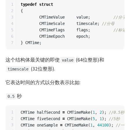
1

typedef
struct
2

{
3

CMTimeValue
value
;
//分子
4

CMTimeScale
timescale
;
//分母
5

CMTimeFlags
flags
;
//标记是否
6

CMTimeEpoch
epoch
;
}
CMTime
;
这个结构体最关键的即使
(64位整形)和
value
(32位整形).
timescale
它表达时间的方式以分数表示比如:
秒
0.5
1

CMTime
halfSecond
=
CMTimeMake
(
1
,
2
);
//0.5秒
2

CMTime
fiveSecond
=
CMTimeMake
(
5
,
1
);
//5秒
3

CMTime
oneSample
=
CMTimeMake
(
1
,
44100
);
//一