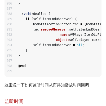
286

}
287

288

-
(
void
)
dealloc
{
289

if
(
self
.
itemEndObserver
)
{
290

NSNotificationCenter
*
nc
=
[
NSNotifica
291

[
nc
removeObserver
:
self
.
itemEndObserve
292

name:
AVPlayerItemDidPlay
293

object:
self
.
player
.
current
294

self
.
itemEndObserver
=
nil
;
295

}
296

}
297

298

@end
这里说一下如何监听时间从而得知播放时间回调
监听时间