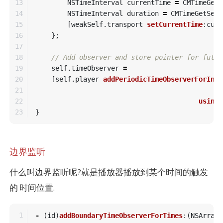
13

NSTimeInterval
currentTime
=
CMTimeGetS
14

NSTimeInterval
duration
=
CMTimeGetSeco
15

[
weakSelf
.
transport
setCurrentTime
:
curr
16

};
17

18

// Add observer and store pointer for futur
19

self
.
timeObserver
=
20

[
self
.
player
addPeriodicTimeObserverForInte
21

q
22

usingB
}
边界监听
什么叫边界监听呢?就是播放器播放到某个时间的触发
的 时间位置.
1

-
(
id
)
addBoundaryTimeObserverForTimes
:(
NSArray
<