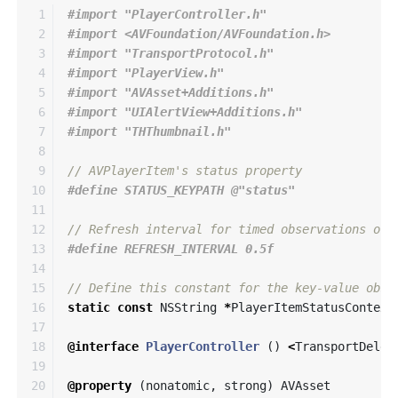
1

#import "PlayerController.h"

2

#import <AVFoundation/AVFoundation.h>

3

#import "TransportProtocol.h"

4

#import "PlayerView.h"

5

#import "AVAsset+Additions.h"

6

#import "UIAlertView+Additions.h"

7

8

9

// AVPlayerItem's status property
10

11

12

// Refresh interval for timed observations of 
13

14

15

// Define this constant for the key-value obse
16

static
const
NSString
*
PlayerItemStatusContext
17

18

@interface
PlayerController
()
<
TransportDeleg
19

20

@property
(
nonatomic
,
strong
)
AVAsset