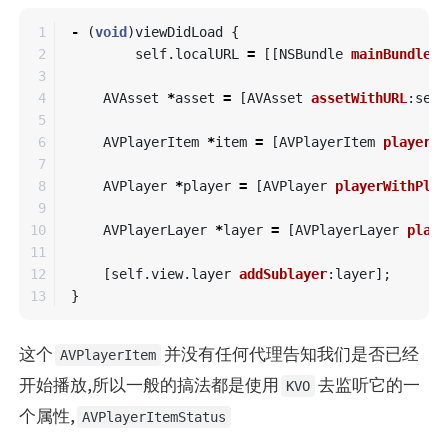
1

-
(
void
)
viewDidLoad
{
2

self
.
localURL
=
[[
NSBundle
mainBundle
]
3

4

AVAsset
*
asset
=
[
AVAsset
assetWithURL
:
self
5

6

AVPlayerItem
*
item
=
[
AVPlayerItem
playerIt
7

8

AVPlayer
*
player
=
[
AVPlayer
playerWithPlay
9

10

AVPlayerLayer
*
layer
=
[
AVPlayerLayer
playe
11

12

[
self
.
view
.
layer
addSublayer
:
layer
];
}
这个
并没有任何代理告知我们是否已经
AVPlayerItem
开始播放,所以一般的搞法都是使用
去监听它的一
KVO
个属性,
AVPlayerItemStatus