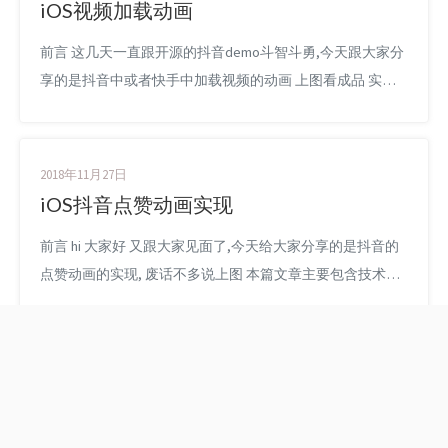
iOS视频加载动画
前言 这几天一直跟开源的抖音demo斗智斗勇,今天跟大家分
享的是抖音中或者快手中加载视频的动画 上图看成品 实现
原理 首先我创建一个视图 1 2 3 4 5 6 7 8 9 10 11 12 13 14 15 16
17 18 19 20 21 22 23 24 25 26 @interface ViewController ()
@property (nonatomic, s...
2018年11月27日
iOS抖音点赞动画实现
前言 hi 大家好 又跟大家见面了,今天给大家分享的是抖音的
点赞动画的实现, 废话不多说上图 本篇文章主要包含技术点:
CAShapeLayer和贝赛尔曲线绘制三角形 组合动画的时间技
巧 我习惯写完文章的demo都附在文章底部,如果不想看原理
的小伙伴可直接跳到底部找demo下载. 实现原理 首先 我们
来详细分解一下这个动画 请仔细观察 我们来看单独的...