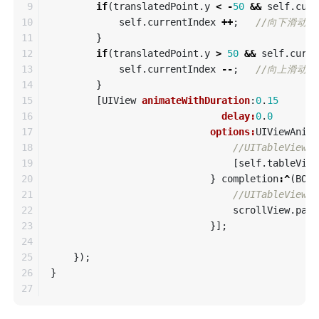
9

if
(
translatedPoint
.
y
<
-
50
&&
self
.
curr
10

self
.
currentIndex
++
;
//向下滑动
11

}
12

if
(
translatedPoint
.
y
>
50
&&
self
.
curre
13

self
.
currentIndex
--
;
//向上滑动
14

}
15

[
UIView
animateWithDuration
:
0
.
15
16

delay:
0
.
0
17

options:
UIViewAnima
18

//UITableVie
19

[
self
.
tableView
20

}
completion
:^
(
BOOL
21

//UITableVi
22

scrollView
.
panG
23

}];
24

25

});
26

}