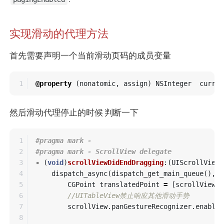
实现滑动的代理方法
首先需要声明一个当前滑动页码的成员变量
@property
(
nonatomic
,
assign
)
NSInteger
curren
然后滑动代理停止的时候 判断一下
1

#pragma mark -

2

3

-
(
void
)
scrollViewDidEndDragging
:(
UIScrollView
4

dispatch_async
(
dispatch_get_main_queue
(),
^
5

CGPoint
translatedPoint
=
[
scrollView
.
p
6

//UITableView禁止响应其他滑动手势
7

scrollView
.
panGestureRecognizer
.
enabled
8
