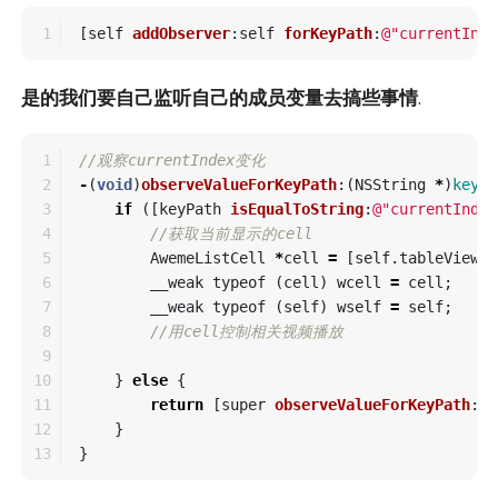
[
self
addObserver
:
self
forKeyPath
:
@"currentInde
是的我们要自己监听自己的成员变量去搞些事情
.
1

//观察currentIndex变化
2

-
(
void
)
observeValueForKeyPath
:(
NSString
*
)
keyPa
3

if
([
keyPath
isEqualToString
:
@"currentIndex
4

//获取当前显示的cell
5

AwemeListCell
*
cell
=
[
self
.
tableView
c
6

__weak
typeof
(
cell
)
wcell
=
cell
;
7

__weak
typeof
(
self
)
wself
=
self
;
8

//用cell控制相关视频播放
9

10

}
else
{
11

return
[
super
observeValueForKeyPath
:
ke
12

}
}