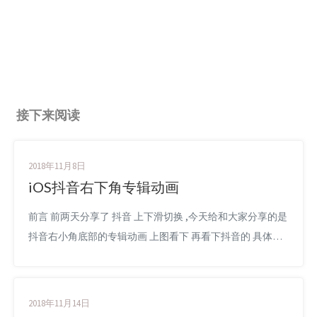
接下来阅读
2018年11月8日
iOS抖音右下角专辑动画
前言 前两天分享了 抖音 上下滑切换 ,今天给和大家分享的是
抖音右小角底部的专辑动画 上图看下 再看下抖音的 具体实
现思路 首先需要3涨素材 这个在demo中就可以找到哈 在文
章底部demo中有 ContrainerView Background Layer Album
(UIImageView) 我们首先写个 MusicAlbumView 继承自...
2018年11月14日