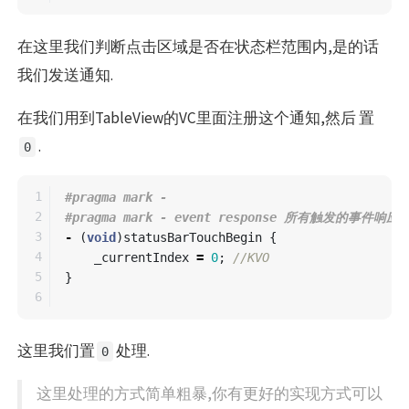
在这里我们判断点击区域是否在状态栏范围内,是的话
我们发送通知.
在我们用到TableView的VC里面注册这个通知,然后 置
.
0
1

#pragma mark -

2

3

-
(
void
)
statusBarTouchBegin
{
4

_currentIndex
=
0
;
//KVO
5

}
这里我们置
处理.
0
这里处理的方式简单粗暴,你有更好的实现方式可以