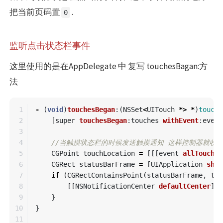
把当前页码置
.
0
监听点击状态栏事件
这里使用的是在AppDelegate 中 复写 touchesBagan:方
法
1

-
(
void
)
touchesBegan
:(
NSSet
<
UITouch
*>
*
)
touche
2

[
super
touchesBegan
:
touches
withEvent
:
event
3

4

//当触摸状态栏的时候发送触摸通知 这样控制器就收
5

CGPoint
touchLocation
=
[[[
event
allTouches
6

CGRect
statusBarFrame
=
[
UIApplication
shar
7

if
(
CGRectContainsPoint
(
statusBarFrame
,
tou
8

[[
NSNotificationCenter
defaultCenter
]
p
9

}
10

}