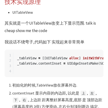
技术实现原理
UITableView
其实就是一个UITableView改变上下显示范围. talk is
cheap show me the code
我说话不绕弯子,代码如下 实现起来非常简单
1

_tableView
=
[[
UITableView
alloc
]
initWithFrame
2

_tableView
.
contentInset
=
UIEdgeInsetsMake
(
SCRE
3

初始化的时候,TableView放在屏幕外边.
contentInset 显示内容的内边距, 以此是
,
,
上
左
,
, 上边距 距离整好屏幕高度,底部 是 顶部边距
下
右
(屏幕高度的 3倍) 方便滑动, 左右分别顶到两边 搞定.