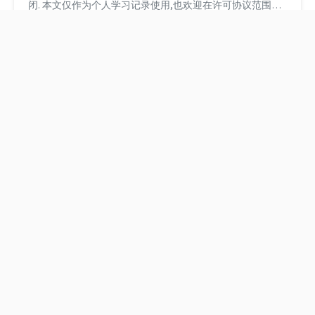
闭. 本文仅作为个人学习记录使用,也欢迎在许可协议范围内
转载或分享,请尊重版权并且保留原文链接,谢谢您的理解合
作. 如果您觉得本站对您能有帮助,您可以使用RSS方式订阅
本站,感谢支持! 枚举 在Objective-C中并没有一个专门的类型
来定义字符串枚举.我们常用的枚举都是整形,并且自动伸长
累加+1. 1 2 3 4 5 6 7...
《孙亚洲理论》的诞生
使用Masonry处理UIView
的safeArea边界布局问
题