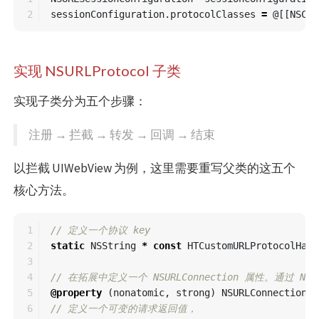
sessionConfiguration
.
protocolClasses
=
@[[
NSCla
实现 NSURLProtocol 子类
实现子类分为五个步骤：
注册 → 拦截 → 转发 → 回调 → 结束
以拦截 UIWebView 为例，这里需要重写父类的这五个
核心方法。
1

// 定义一个协议 key
2

static
NSString
*
const
HTCustomURLProtocolHand
3

4

// 在拓展中定义一个 NSURLConnection 属性。通过 NSU
5

@property
(
nonatomic
,
strong
)
NSURLConnection
*
6

// 定义一个可变的请求返回值，