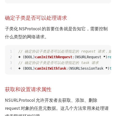
确定子类是否可以处理请求
子类化 NSProtocol 的首要任务就是告知它，需要控制
什么类型的网络请求。
1

// 确定协议子类是否可以处理指定的 request 请求，如果
2

+
(
BOOL
)
canInitWithRequest
:(
NSURLRequest
*
)
requ
3

// 确定协议子类是否可以处理指定的 task 请求
+
(
BOOL
)
canInitWithTask
:(
NSURLSessionTask
*
)
tas
获取和设置请求属性
NSURLProtocol 允许开发者去获取、添加、删除
request 对象的任意元数据。这几个方法常用来处理请