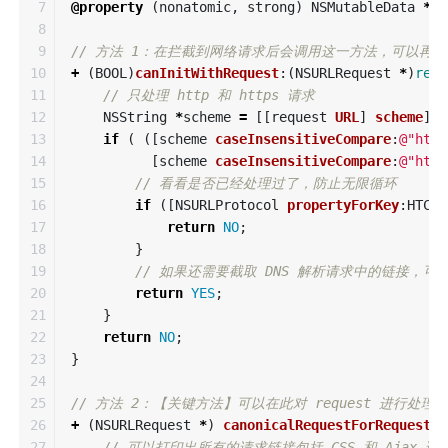
7

@property
(
nonatomic
,
strong
)
NSMutableData
*
re
8

9

// 方法 1：在拦截到网络请求后会调用这一方法，可以再次处
10

+
(
BOOL
)
canInitWithRequest
:(
NSURLRequest
*
)
requ
11

// 只处理 http 和 https 请求
12

NSString
*
scheme
=
[[
request
URL
]
scheme
];
13

if
(
([
scheme
caseInsensitiveCompare
:
@"http
14

[
scheme
caseInsensitiveCompare
:
@"http
15

// 看看是否已经处理过了，防止无限循环
16

if
([
NSURLProtocol
propertyForKey
:
HTCus
17

return
NO
;
18

}
19

// 如果还需要截取 DNS 解析请求中的链接，
20

return
YES
;
21

}
22

return
NO
;
23

}
24

25

// 方法 2：【关键方法】可以在此对 request 进行
26

+
(
NSURLRequest
*
)
canonicalRequestForRequest
:(
27

// 可以打印出所有的请求链接包括 CSS 和 Ajax 请