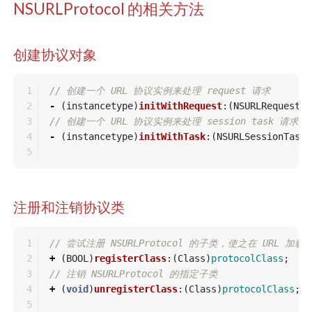
NSURLProtocol 的相关方法
创建协议对象
1

// 创建一个 URL 协议实例来处理 request 请求
2

-
(
instancetype
)
initWithRequest
:(
NSURLRequest
*
3

// 创建一个 URL 协议实例来处理 session task 请求
4

-
(
instancetype
)
initWithTask
:(
NSURLSessionTask
注册和注销协议类
1

// 尝试注册 NSURLProtocol 的子类，使之在 URL 加
2

+
(
BOOL
)
registerClass
:(
Class
)
protocolClass
;
3

// 注销 NSURLProtocol 的指定子类
4

+
(
void
)
unregisterClass
:(
Class
)
protocolClass
;