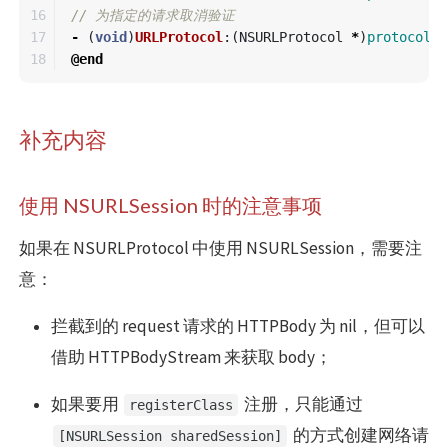
16

// 为指定的请求取消验证
17

-
(
void
)
URLProtocol
:(
NSURLProtocol
*
)
protocol
d
@end
补充内容
使用 NSURLSession 时的注意事项
如果在 NSURLProtocol 中使用 NSURLSession，需要注
意：
拦截到的 request 请求的 HTTPBody 为 nil，但可以
借助 HTTPBodyStream 来获取 body；
如果要用
注册，只能通过
registerClass
的方式创建网络请
[NSURLSession sharedSession]