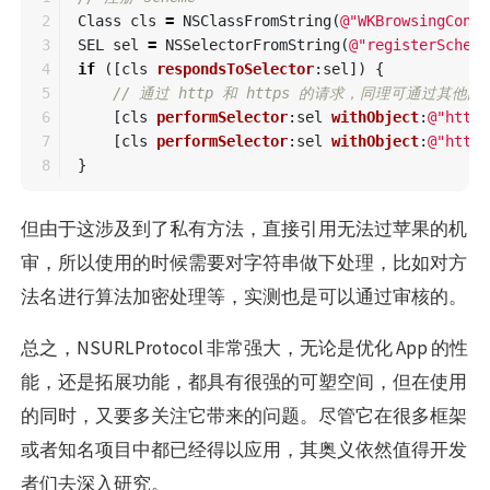
2

Class
cls
=
NSClassFromString
(
@"WKBrowsingConte
3

SEL
sel
=
NSSelectorFromString
(
@"registerScheme
4

if
([
cls
respondsToSelector
:
sel
])
{
5

// 通过 http 和 https 的请求，同理可通过其他的 Sc
6

[
cls
performSelector
:
sel
withObject
:
@"http"
7

[
cls
performSelector
:
sel
withObject
:
@"https
}
但由于这涉及到了私有方法，直接引用无法过苹果的机
审，所以使用的时候需要对字符串做下处理，比如对方
法名进行算法加密处理等，实测也是可以通过审核的。
总之，NSURLProtocol 非常强大，无论是优化 App 的性
能，还是拓展功能，都具有很强的可塑空间，但在使用
的同时，又要多关注它带来的问题。尽管它在很多框架
或者知名项目中都已经得以应用，其奥义依然值得开发
者们去深入研究。