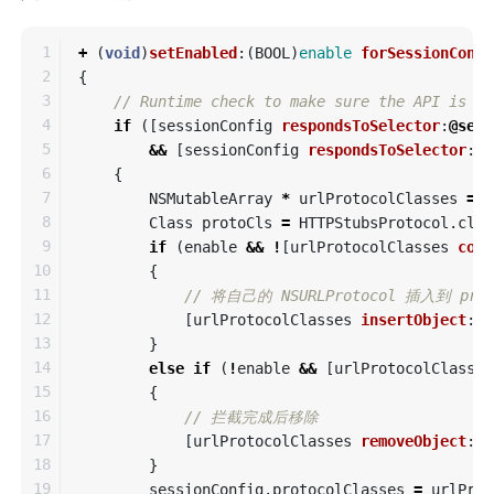
1

+
(
void
)
setEnabled
:(
BOOL
)
enable
forSessionConfi
2

{
3

// Runtime check to make sure the API is av
4

if
([
sessionConfig
respondsToSelector
:
@sele
5

&&
[
sessionConfig
respondsToSelector
:
@s
6

{
7

NSMutableArray
*
urlProtocolClasses
=
[
8

Class
protoCls
=
HTTPStubsProtocol
.
clas
9

if
(
enable
&&
!
[
urlProtocolClasses
cont
10

{
11

// 将自己的 NSURLProtocol 插入到 pr
12

[
urlProtocolClasses
insertObject
:
pr
13

}
14

else
if
(
!
enable
&&
[
urlProtocolClasses
15

{
16

// 拦截完成后移除
17

[
urlProtocolClasses
removeObject
:
pr
18

}
19

sessionConfig
.
protocolClasses
=
urlProt