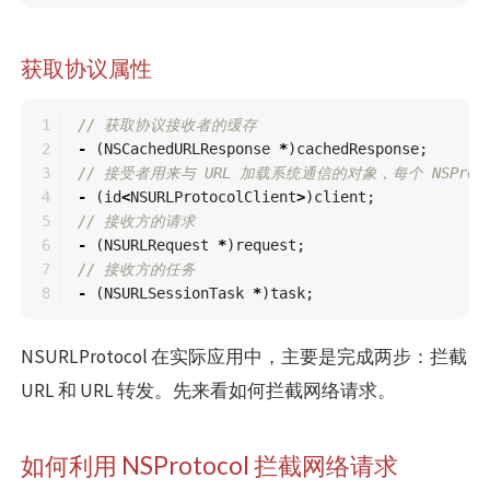
获取协议属性
1

// 获取协议接收者的缓存
2

-
(
NSCachedURLResponse
*
)
cachedResponse
;
3

// 接受者用来与 URL 加载系统通信的对象，每个 NSPro
4

-
(
id
<
NSURLProtocolClient
>
)
client
;
5

// 接收方的请求
6

-
(
NSURLRequest
*
)
request
;
7

// 接收方的任务
-
(
NSURLSessionTask
*
)
task
;
NSURLProtocol 在实际应用中，主要是完成两步：拦截
URL 和 URL 转发。先来看如何拦截网络请求。
如何利用 NSProtocol 拦截网络请求