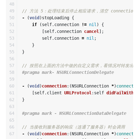
48

49

// 方法 5：处理结束后停止相应请求，清空 connection 或
50

-
(
void
)
stopLoading
{
51

if
(
self
.
connection
!=
nil
)
{
52

[
self
.
connection
cancel
];
53

self
.
connection
=
nil
;
54

}
55

}
56

57

// 按照在上面的方法中做的自定义需求，看情况对转发出
58

59

60

-
(
void
)
connection
:(
NSURLConnection
*
)
connectio
61

[
self
.
client
URLProtocol
:
self
didFailWithEr
62

}
63

64

65

66

// 当接收到服务器的响应（连通了服务器）时会调用
67

-
(
void
)
connection
:(
NSURLConnection
*
)
connectio