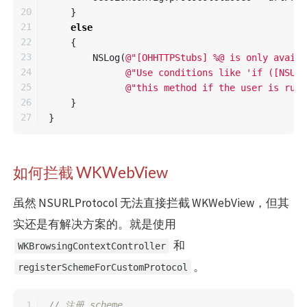
20

}
21

else
22

{
23

NSLog
(
@"[OHHTTPStubs] %@ is only availa
24

@"Use conditions like 'if ([NSURL
25

@"this method if the user is runn
26

}
}
如何拦截 WKWebView
虽然 NSURLProtocol 无法直接拦截 WKWebView，但其
实还是有解决方案的。就是使用
和
WKBrowsingContextController
。
registerSchemeForCustomProtocol
1

// 注册 scheme