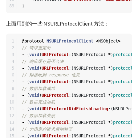
}
上面用到的一些 NSURLProtocolClient 方法：
1

@protocol
NSURLProtocolClient
<
NSObject
>
2

// 请求重定向
3

-
(
void
)
URLProtocol
:(
NSURLProtocol
*
)
protocol
w
4

// 响应缓存是否合法
5

-
(
void
)
URLProtocol
:(
NSURLProtocol
*
)
protocol
c
6

// 刚接收到 response 信息
7

-
(
void
)
URLProtocol
:(
NSURLProtocol
*
)
protocol
d
8

// 数据加载成功
9

-
(
void
)
URLProtocol
:(
NSURLProtocol
*
)
protocol
d
10

// 数据完成加载
11

-
(
void
)
URLProtocolDidFinishLoading
:(
NSURLProto
12

// 数据加载失败
13

-
(
void
)
URLProtocol
:(
NSURLProtocol
*
)
protocol
d
14

// 为指定的请求启动验证
15

-
(
void
)
URLProtocol
:(
NSURLProtocol
*
)
protocol
d