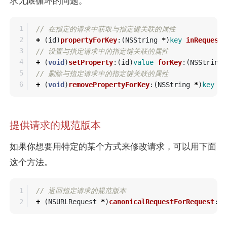
求无限循环的问题。
1

// 在指定的请求中获取与指定键关联的属性
2

+
(
id
)
propertyForKey
:(
NSString
*
)
key
inRequest
:
3

// 设置与指定请求中的指定键关联的属性
4

+
(
void
)
setProperty
:(
id
)
value
forKey
:(
NSString
5

// 删除与指定请求中的指定键关联的属性
+
(
void
)
removePropertyForKey
:(
NSString
*
)
key
in
提供请求的规范版本
如果你想要用特定的某个方式来修改请求，可以用下面
这个方法。
1

// 返回指定请求的规范版本
+
(
NSURLRequest
*
)
canonicalRequestForRequest
:(
N