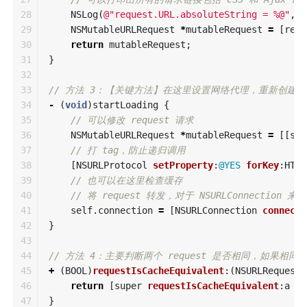
28

NSLog
(
@"request.URL.absoluteString = %@"
,
re
29

NSMutableURLRequest
*
mutableRequest
=
[
requ
30

return
mutableRequest
;
31

}
32

33

// 方法 3：【关键方法】在这里设置网络代理，重新创建一个对象
34

-
(
void
)
startLoading
{
35

// 可以修改 request 请求
36

NSMutableURLRequest
*
mutableRequest
=
[[
sel
37

// 打 tag，防止递归调用
38

[
NSURLProtocol
setProperty
:
@YES
forKey
:
HTCu
39

// 也可以在这里检查缓存
40

// 将 request 转发，对于 NSURLConnection 
41

self
.
connection
=
[
NSURLConnection
connecti
42

}
43

44

// 方法 4：主要判断两个 request 是否相同，如果
45

+
(
BOOL
)
requestIsCacheEquivalent
:(
NSURLRequest
46

return
[
super
requestIsCacheEquivalent
:
a
to
47

}