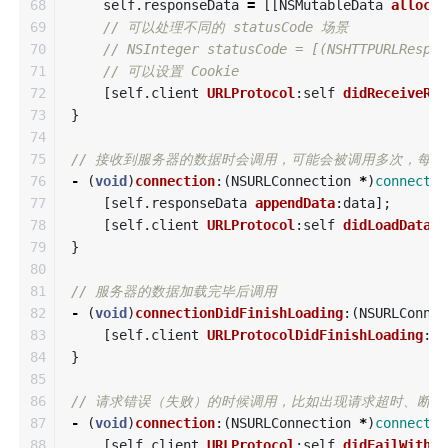
68

self
.
responseData
=
[[
NSMutableData
alloc
]
69

// 可以处理不同的 statusCode 场景
70

// NSInteger statusCode = [(NSHTTPURLRespon
71

// 可以设置 Cookie
72

[
self
.
client
URLProtocol
:
self
didReceiveRes
73

}
74

75

// 接收到服务器的数据时会调用，可能会被调用多次，每
76

-
(
void
)
connection
:(
NSURLConnection
*
)
connectio
77

[
self
.
responseData
appendData
:
data
];
78

[
self
.
client
URLProtocol
:
self
didLoadData
:
d
79

}
80

81

// 服务器的数据加载完毕后调用
82

-
(
void
)
connectionDidFinishLoading
:(
NSURLConnec
83

[
self
.
client
URLProtocolDidFinishLoading
:
se
84

}
85

86

// 请求错误（失败）的时候调用，比如出现请求超时、断
87

-
(
void
)
connection
:(
NSURLConnection
*
)
connectio
88

[
self
.
client
URLProtocol
:
self
didFailWithEr