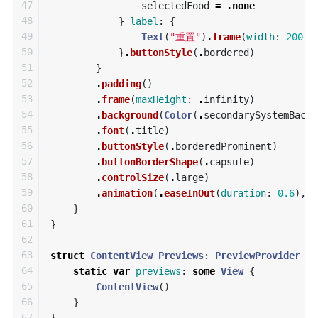
47

selectedFood
=
.
none
48

}
label
:
{
49

Text
(
"重置"
)
.
frame
(
width
:
200
)
50

}
.
buttonStyle
(
.
bordered
)
51

}
52

.
padding
()
53

.
frame
(
maxHeight
:
.
infinity
)
54

.
background
(
Color
(
.
secondarySystemBackg
55

.
font
(
.
title
)
56

.
buttonStyle
(
.
borderedProminent
)
57

.
buttonBorderShape
(
.
capsule
)
58

.
controlSize
(
.
large
)
59

.
animation
(
.
easeInOut
(
duration
:
0.6
),
v
60

}
61

}
62

63

struct
ContentView_Previews
:
PreviewProvider
{
64

static
var
previews
:
some
View
{
65

ContentView
()
66

}
67

}