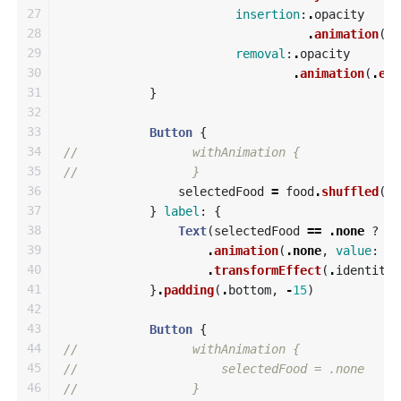
27

insertion
:
.
opacity
28

.
animation
(
.
e
29

removal
:
.
opacity
30

.
animation
(
.
eas
31

}
32

33

Button
{
34

//                withAnimation {
35

//                }
36

selectedFood
=
food
.
shuffled
()
.
37

}
label
:
{
38

Text
(
selectedFood
==
.
none
?
"
39

.
animation
(
.
none
,
value
:
se
40

.
transformEffect
(
.
identity
)
41

}
.
padding
(
.
bottom
,
-
15
)
42

43

Button
{
44

//                withAnimation {
45

//                    selectedFood = .none
46

//                }