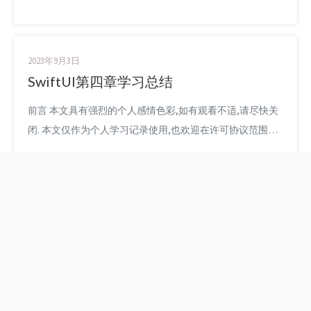
转载或分享,请尊重版权并且保留原文链接,谢谢您的理解合
作. 如果您觉得本站对您能有帮助,您可以使用RSS方式订阅
本站,感谢支持! SwiftUI课程 最近坚持学习swiftUI已经学习到
2023年9月3日
第三章了,把一些重要的内容都记录下来 主要内容包括
SwiftUI第四章学习总结
present子VC ...
前言 本文具有强烈的个人感情色彩,如有观看不适,请尽快关
闭. 本文仅作为个人学习记录使用,也欢迎在许可协议范围内
转载或分享,请尊重版权并且保留原文链接,谢谢您的理解合
作. 如果您觉得本站对您能有帮助,您可以使用RSS方式订阅
本站,感谢支持! SwiftUI课程 最近坚持学习swiftUI,周末有空把
第四章都看完了,我这里说的看是动手实践+教程学习.记录一
些容易遗忘的内容 主要内容包括...
CocoaPods完全使用指
Shell脚本批量将heic转
南
png和webp