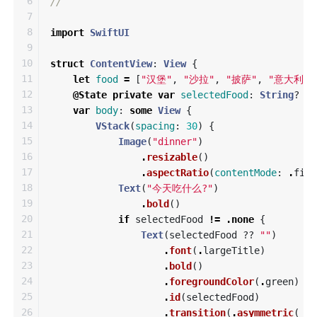
6

//
7

8

import
SwiftUI
9

10

struct
ContentView
:
View
{
11

let
food
=
[
"汉堡"
,
"沙拉"
,
"披萨"
,
"意大利面
12

@State
private
var
selectedFood
:
String
?
13

var
body
:
some
View
{
14

VStack
(
spacing
:
30
)
{
15

Image
(
"dinner"
)
16

.
resizable
()
17

.
aspectRatio
(
contentMode
:
.
fit
)
18

Text
(
"今天吃什么?"
)
19

.
bold
()
20

if
selectedFood
!=
.
none
{
21

Text
(
selectedFood
??
""
)
22

.
font
(
.
largeTitle
)
23

.
bold
()
24

.
foregroundColor
(
.
green
)
25

.
id
(
selectedFood
)
26

.
transition
(
.
asymmetric
(