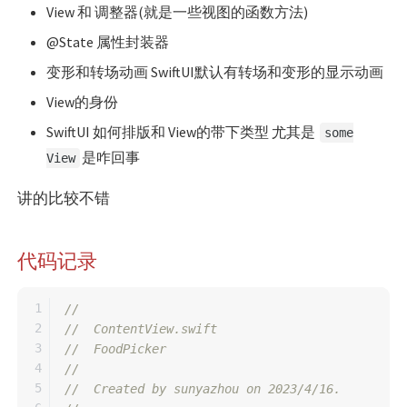
View 和 调整器(就是一些视图的函数方法)
@State 属性封装器
变形和转场动画 SwiftUI默认有转场和变形的显示动画
View的身份
SwiftUI 如何排版和 View的带下类型 尤其是
some
是咋回事
View
讲的比较不错
代码记录
1

//
2

//  ContentView.swift
3

//  FoodPicker
4

//
5

//  Created by sunyazhou on 2023/4/16.