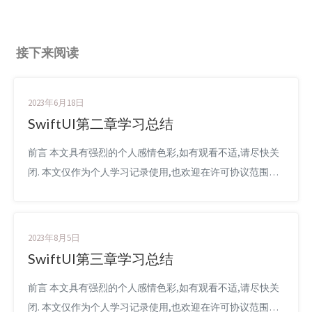
接下来阅读
2023年6月18日
SwiftUI第二章学习总结
前言 本文具有强烈的个人感情色彩,如有观看不适,请尽快关
闭. 本文仅作为个人学习记录使用,也欢迎在许可协议范围内
转载或分享,请尊重版权并且保留原文链接,谢谢您的理解合
作. 如果您觉得本站对您能有帮助,您可以使用RSS方式订阅
本站,感谢支持! SwiftUI课程 最近在听B站以为来自祖国宝岛
2023年8月5日
台湾省的一个女博主(声音很嗲dia)讲解SwiftUI课程,讲的不错
SwiftUI第三章学习总结
把学习的内容记录下来: ...
前言 本文具有强烈的个人感情色彩,如有观看不适,请尽快关
闭. 本文仅作为个人学习记录使用,也欢迎在许可协议范围内