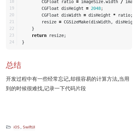
18

CGFloat
ratio
=
imageSize
.
width
/
image
19

CGFloat
disHeight
=
2048
;
20

CGFloat
disWidth
=
disHeight
*
ratio
;
21

resize
=
CGSizeMake
(
disWidth
,
disHeight
22

}
23

return
resize
;
}
总结
开发过程中有一些经常忘记,却很容易的计算方法,当用
到的时候很难找,记录一下代码片段
iOS
,
SwiftUI