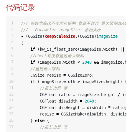
代码记录
1

/// 保持宽高比不变的前提的 宽高不超过 最大限制2048
2

/// - Parameter imageSize: 原始大小
3

-
(
CGSize
)
keepScaleSize
:(
CGSize
)
imageSize
4

{
5

if
(
kw_is_float_zero
(
imageSize
.
width
)
||
kw
6

//check有没有超过最大限制
7

if
(
imageSize
.
width
<
2048
&&
imageSize
.
hei
8

//超过最大限制
9

CGSize
resize
=
CGSizeZero
;
10

if
(
imageSize
.
width
>
imageSize
.
height
)
{
11

//最长边是 宽
12

CGFloat
ratio
=
imageSize
.
height
/
imag
13

CGFloat
disWidth
=
2048
;
14

CGFloat
disHeight
=
disWidth
*
ratio
;
15

resize
=
CGSizeMake
(
disWidth
,
disHeight
16

}
else
{
17

//最长边是 高