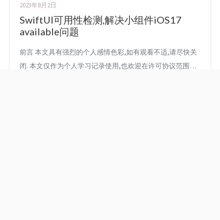
本站,感谢支持! 记录一段代码用于解决iOS文字排版的技术问
2023年8月2日
题 1 2 3 4 5 6 7 8 9 10 11 12 13 14 15 16 17 18 19 20...
SwiftUI可用性检测,解决小组件iOS17
available问题
前言 本文具有强烈的个人感情色彩,如有观看不适,请尽快关
闭. 本文仅作为个人学习记录使用,也欢迎在许可协议范围内
转载或分享,请尊重版权并且保留原文链接,谢谢您的理解合
作. 如果您觉得本站对您能有帮助,您可以使用RSS方式订阅
本站,感谢支持! 问题 最近在开发iOS17上的小组件使用
SwiftUI框架,第一次进行工程化遇到一个 api可用性检测问题
之前的小组件是锁屏小组件,在iO...
使用Masonry高阶方法
HarmonyOS动画分类
对子视图统一布局