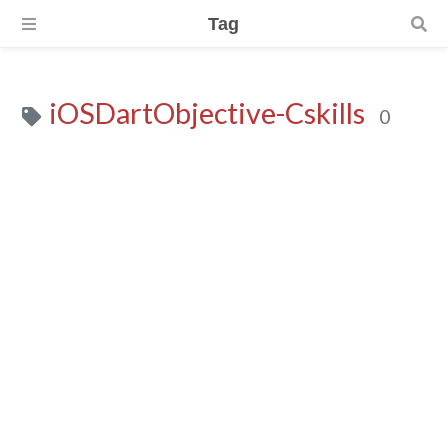
Tag
iOSDartObjective-Cskills
0