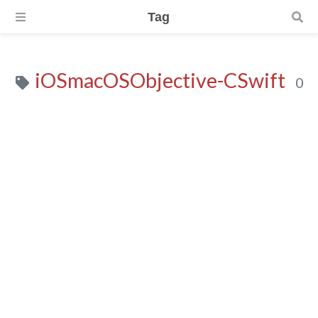
Tag
iOSmacOSObjective-CSwift
0