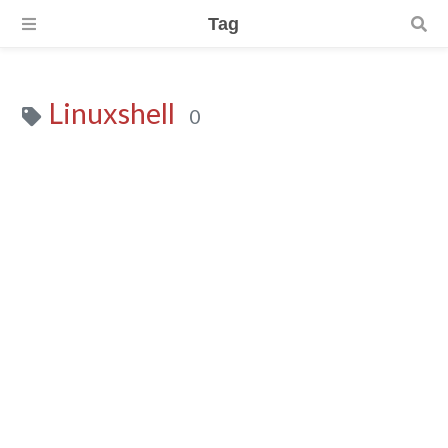
Tag
Linuxshell
0