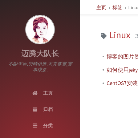
主页
标签
Linu
Linux
迈腾大队长
博客的图片
不斷學習,與時俱進.求真務實,實
如何使用jek
事求是.
CentOS7安装
主页
归档
分类