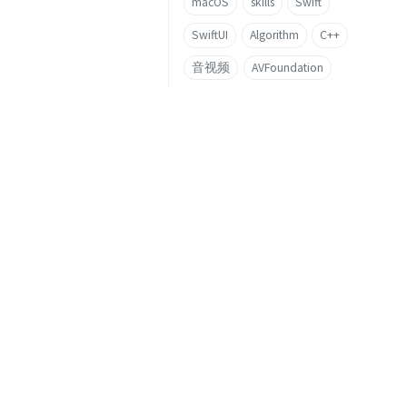
macOS
skills
Swift
SwiftUI
Algorithm
C++
音视频
AVFoundation