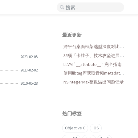
最近更新
跨平台桌面框架选型深度对比：
一个 iOS 开发者的 Qt6 之旅
35项「卡脖子」技术攻坚进展梳
2023-02-05
理
LLVM `__attribute__` 完全指南.
2023-02-02
使用libtag库获取音频metadata
元数据
NSIntegerMax整数溢出问题记录
2019-05-28
热门标签
Objective C
iOS